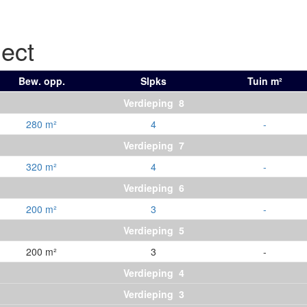
ject
Bew. opp.
Slpks
Tuin m²
Verdieping 8
280 m²
4
-
Verdieping 7
320 m²
4
-
Verdieping 6
200 m²
3
-
Verdieping 5
200 m²
3
-
Verdieping 4
Verdieping 3