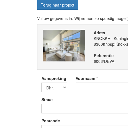
Terug naar project
Vul uw gegevens in. Wij nemen zo spoedig mogelij
Adres
KNOKKE - Koningi
8300&nbsp;Knokk
Referentie
6003/DEVA
Aanspreking
Voornaam
*
Straat
Postcode