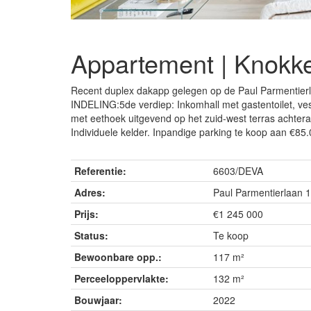
Appartement | Knokk
Recent duplex dakapp gelegen op de Paul Parmentierl
INDELING:5de verdiep: Inkomhall met gastentoilet, ves
met eethoek uitgevend op het zuid-west terras achtera
Individuele kelder. Inpandige parking te koop aan €85.
Referentie:
6603/DEVA
Adres:
Paul Parmentierlaan 
Prijs:
€1 245 000
Status:
Te koop
Bewoonbare opp.:
117 m²
Perceeloppervlakte:
132 m²
Bouwjaar:
2022