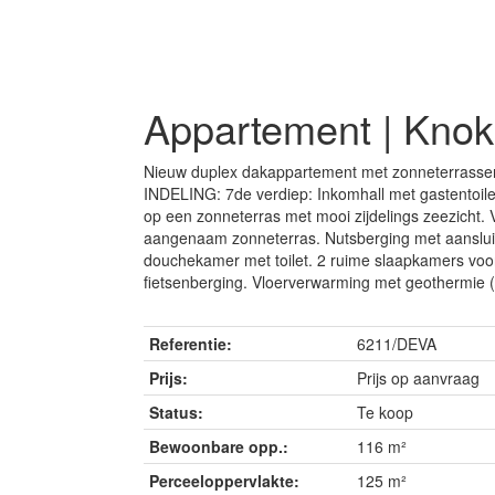
Appartement | Kno
Nieuw duplex dakappartement met zonneterrassen e
INDELING: 7de verdiep: Inkomhall met gastentoil
op een zonneterras met mooi zijdelings zeezicht. 
aangenaam zonneterras. Nutsberging met aansluit
douchekamer met toilet. 2 ruime slaapkamers voo
fietsenberging. Vloerverwarming met geothermie (
Referentie:
6211/DEVA
Prijs:
Prijs op aanvraag
Status:
Te koop
Bewoonbare opp.:
116 m²
Perceeloppervlakte:
125 m²